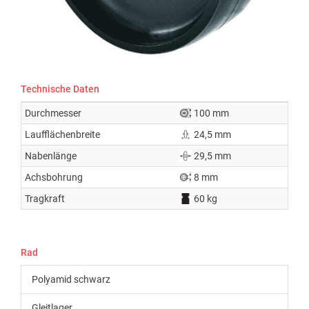
Technische Daten
Durchmesser
100 mm
Laufflächenbreite
24,5 mm
Nabenlänge
29,5 mm
Achsbohrung
8 mm
Tragkraft
60 kg
Rad
Polyamid schwarz
Gleitlager