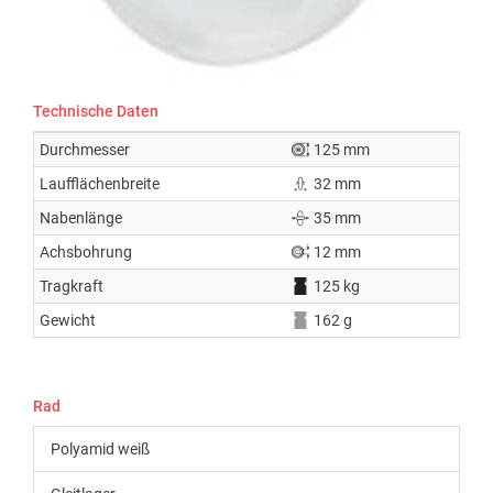
Technische Daten
Durchmesser
125 mm
Laufflächenbreite
32 mm
Nabenlänge
35 mm
Achsbohrung
12 mm
Tragkraft
125 kg
Gewicht
162 g
Rad
Polyamid weiß