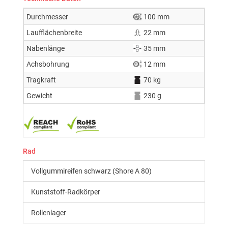
Durchmesser
100 mm
Laufflächenbreite
22 mm
Nabenlänge
35 mm
Achsbohrung
12 mm
Tragkraft
70 kg
Gewicht
230 g
Rad
Vollgummireifen schwarz (Shore A 80)
Kunststoff-Radkörper
Rollenlager