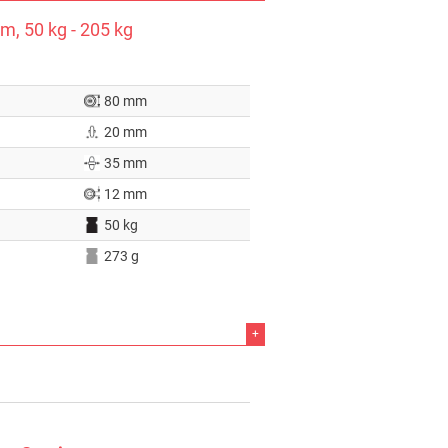
, 50 kg - 205 kg
80 mm
20 mm
35 mm
12 mm
50 kg
273 g
+