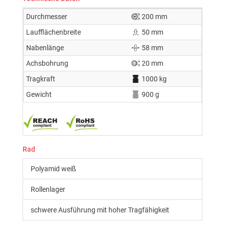
Durchmesser
200 mm
Laufflächenbreite
50 mm
Nabenlänge
58 mm
Achsbohrung
20 mm
Tragkraft
1000 kg
Gewicht
900 g
Rad
Polyamid weiß
Rollenlager
schwere Ausführung mit hoher Tragfähigkeit