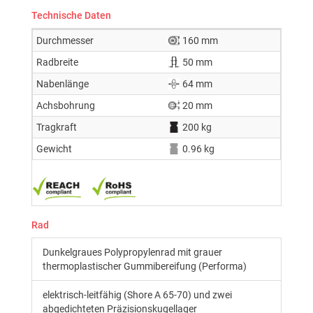
Technische Daten
Durchmesser
160 mm
Radbreite
50 mm
Nabenlänge
64 mm
Achsbohrung
20 mm
Tragkraft
200 kg
Gewicht
0.96 kg
Rad
Dunkelgraues Polypropylenrad mit grauer
thermoplastischer Gummibereifung (Performa)
elektrisch-leitfähig (Shore A 65-70) und zwei
abgedichteten Präzisionskugellager