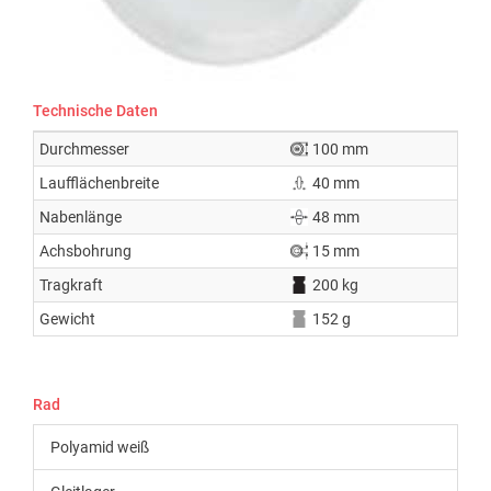
Technische Daten
Durchmesser
100 mm
Laufflächenbreite
40 mm
Nabenlänge
48 mm
Achsbohrung
15 mm
Tragkraft
200 kg
Gewicht
152 g
Rad
Polyamid weiß